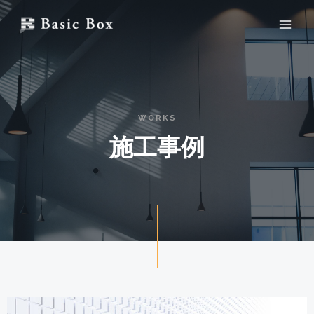
内
Main
容
Men
を
ス
キ
ッ
WORKS
プ
施工事例