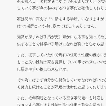
家を購入し、それがきっかけで家をより深く知った
していく事が
今の私のするべき事だと確信しており
家は簡単に言えば「生活をする場所」になりますが
け”の場所という枠に嵌めてほしくありません。
知識が深まれば生活が更に豊かになる事を知って欲
供することで皆様の手助けになれば良いと心から思
また、従事していた中で現在の住宅の性能の低さに
もっと良い性能の家を提供していく事は出来ないの
に届きやすい物に出来ないか。
その為にはまず自分から発信していかなければいけ
く努力し続けることが私達の使命だと思っておりま
また、近年問題となっている空き家問題にも対応し
ションする事により性能の良い住宅の割合を増やし