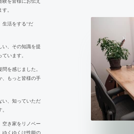
経験を皆様にお伝え
ます。
、
生活をする“だ
しい、
その知識を提
っています。
疑問を感じました。
か、
もっと皆様の手
ない、
知っていただ
す。
、
空き家をリノベー
、
ゆくゆくは性能の